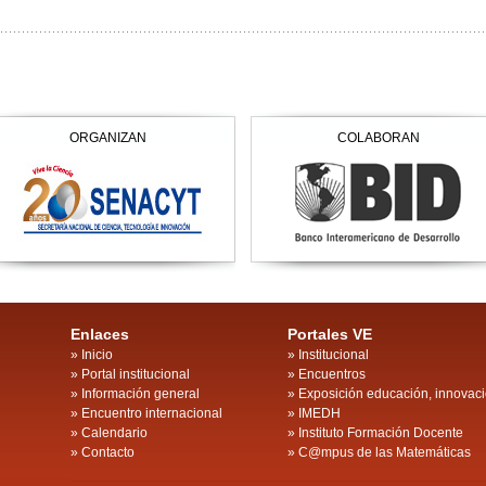
ORGANIZAN
COLABORAN
Enlaces
Portales VE
»
Inicio
»
Institucional
»
Portal institucional
»
Encuentros
»
Información general
»
Exposición educación, innovaci
»
Encuentro internacional
»
IMEDH
»
Calendario
»
Instituto Formación Docente
»
Contacto
»
C@mpus de las Matemáticas