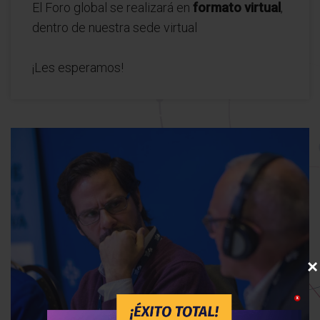
El Foro global se realizará en
formato virtual
,
dentro de nuestra sede virtual
¡Les esperamos!
×