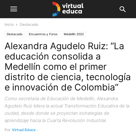
Inicio
Destacado
Destacado
Encuentros y Foros
Medellín 2022
Alexandra Agudelo Ruiz: “La
educación consolida a
Medellín como el primer
distrito de ciencia, tecnología
e innovación de Colombia”
Como secretaria de Educación de Medellín, Alexandra
Agudelo Ruiz lidera la actual Transformación Educativa de la
ciudad, desde donde se proyectan estrategias de
aprendizaje hacia la Cuarta Revolución Industrial.
Por
Virtual Educa
-
octubre 17, 2022