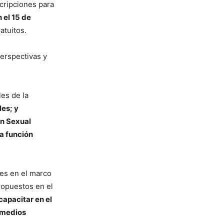
scripciones para
 el 15 de
atuitos.
perspectivas y
les de la
es; y
n Sexual
la función
tes en el marco
propuestos en el
capacitar en el
n medios