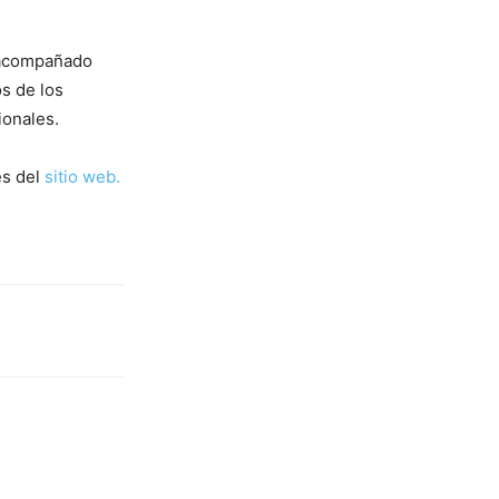
 acompañado
os de los
ionales.
és del
sitio web.