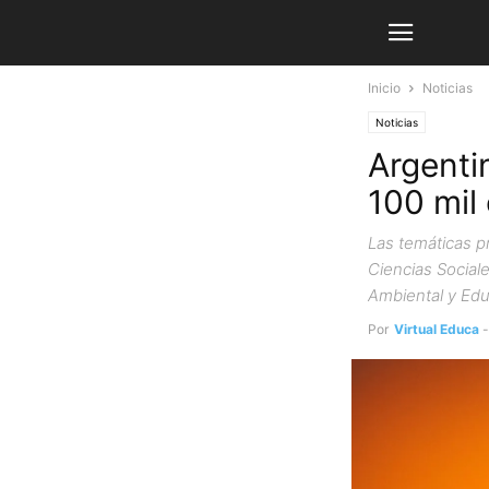
Inicio
Noticias
Noticias
Argenti
100 mil
Las temáticas p
Ciencias Social
Ambiental y Edu
Por
Virtual Educa
-