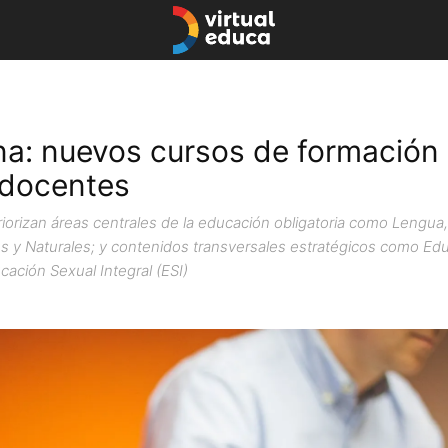
na: nuevos cursos de formación
 docentes
riorizan áreas centrales de la educación obligatoria como Lengua
es y Naturales; y contenidos transversales estratégicos como Ed
cación Sexual Integral (ESI)
septiembre 11, 2020