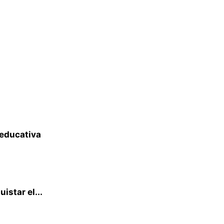
 educativa
istar el...