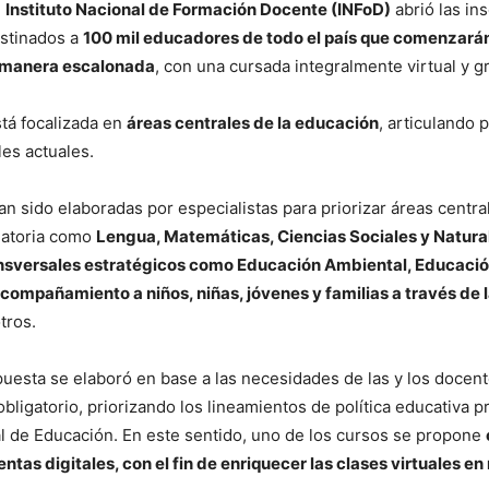
l
Instituto Nacional de Formación Docente (INFoD)
abrió las in
estinados a
100 mil educadores de todo el país que comenzarán
 manera escalonada
, con una cursada integralmente virtual y gr
tá focalizada en
áreas centrales de la educación
, articulando 
les actuales.
an sido elaboradas por especialistas para priorizar áreas centra
gatoria como
Lengua, Matemáticas, Ciencias Sociales y Natural
nsversales estratégicos como Educación Ambiental, Educació
 acompañamiento a niños, niñas, jóvenes y familias a través de 
otros.
puesta se elaboró en base a las necesidades de las y los docen
obligatorio, priorizando los lineamientos de política educativa 
l de Educación. En este sentido, uno de los cursos se propone
ntas digitales, con el fin de enriquecer las clases virtuales e