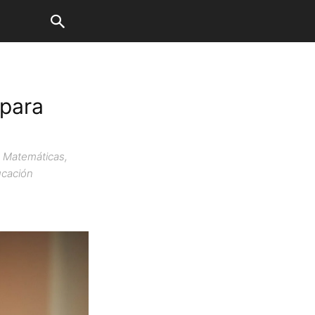
 para
, Matemáticas,
ucación