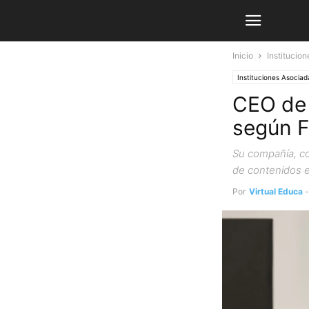
Inicio
Institucio
Instituciones Asociad
CEO de 
según 
Su compañía, co
de contenidos 
Por
Virtual Educa
-