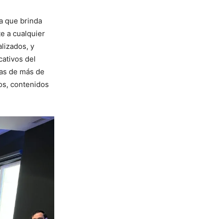
a que brinda
te a cualquier
lizados, y
cativos del
vas de más de
ros, contenidos