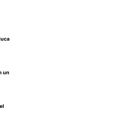
duca
n un
el