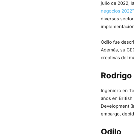
julio de 2022, 
negocios 2022”
diversos sector
implementación 
Odilo fue descr
Además, su CEO
creativas del m
Rodrigo
Ingeniero en Te
años en Britis
Development (In
embargo, debido
Odilo