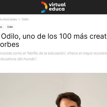
nes Asociadas
Odilo
as
Odilo
Odilo, uno de los 100 más creat
Forbes
nocida como el ‘Netflix de la educación’, ofrece el mayor ecosis
educativos del mundo".
septiembre 16, 2022