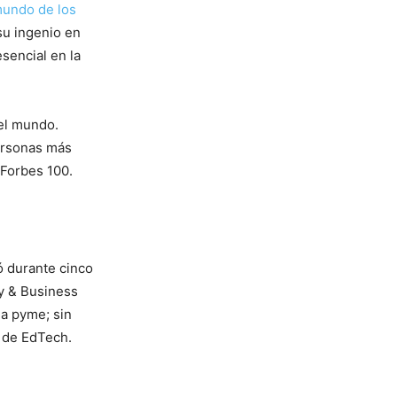
mundo de los
su ingenio en
sencial en la
del mundo.
ersonas más
 Forbes 100.
ó durante cinco
y & Business
na pyme; sin
o de EdTech.