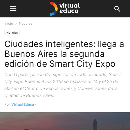
Inicio
Noticias
Noticias
Ciudades inteligentes: llega a
Buenos Aires la segunda
edición de Smart City Expo
Con la participación de expertos de todo el mundo, Smart
City Expo Buenos Aires 2019 se realizará el 24 y el 25 de
abril en el Centro de Exposiciones y Convenciones de la
Ciudad de Buenos Aires.
Por
Virtual Educa
-
abril 18, 2019