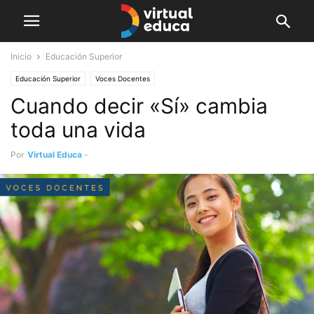
Inicio
Educación Superior
Educación Superior
Voces Docentes
Cuando decir «Sí» cambia
toda una vida
Por
Virtual Educa
-
septiembre 27, 2025