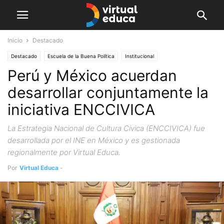
Inicio
Destacado
Destacado
Escuela de la Buena Política
Institucional
Perú y México acuerdan
desarrollar conjuntamente la
iniciativa ENCCIVICA
La Estrategia Nacional de Cultura Cívica (ENCCIVICA) fue
desarrollada por el INE en México y es gestionada
regionalmente por Virtual Educa.
Por
Virtual Educa
-
mayo 27, 2019