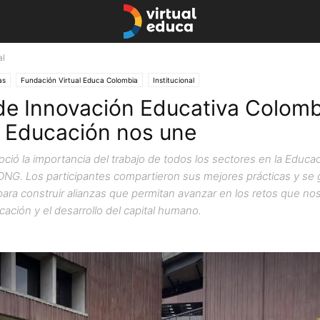
al
as
Fundación Virtual Educa Colombia
Institucional
de Innovación Educativa Colomb
a Educación nos une
ció la importancia del trabajo de todos los sectores en la Educaci
s ONG. Los participantes compartieron sus mejores prácticas y se
ara construir alianzas que permitan avanzar en los retos que nos
cación y el desarrollo del capital humano.
marzo 19, 2019