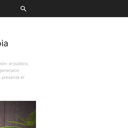
ia
ón: el público,
 generaron
 presenta el