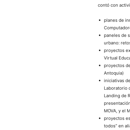
contó con activ
planes de in
Computadore
paneles de s
urbano: reto
proyectos ex
Virtual Educ
proyectos de
Antoquia)
iniciativas d
Laboratorio 
Landing de R
presentación
MOVA, y el 
proyectos es
todos” en al