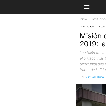
Inicio
Institucion
Destacado
Notici
Misión 
2019: l
La Misión recono
el privado y la
oportunidades p
futuro de la Edu
Por
Virtual Educa
-