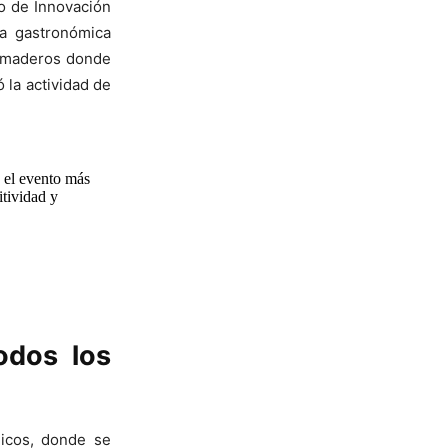
o de Innovación
ia gastronómica
remaderos donde
ó la actividad de
 el evento más
tividad y
odos los
gicos, donde se