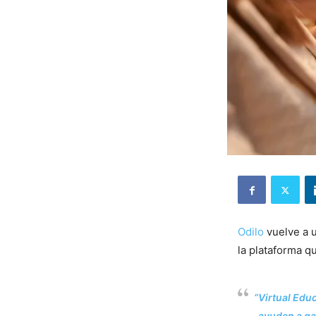
Odilo
vuelve a u
la plataforma q
“Virtual Edu
ayuden a gar