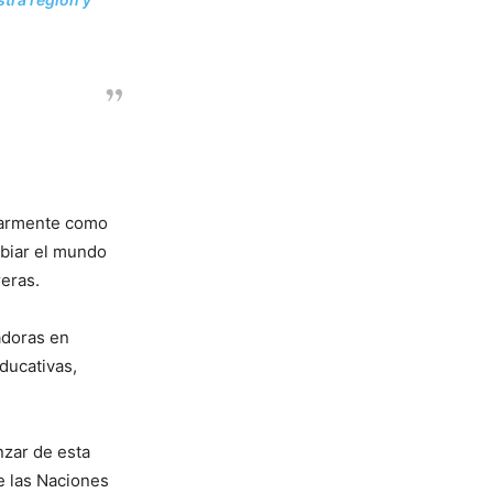
ularmente como
mbiar el mundo
reras.
adoras en
ducativas,
nzar de esta
e las Naciones