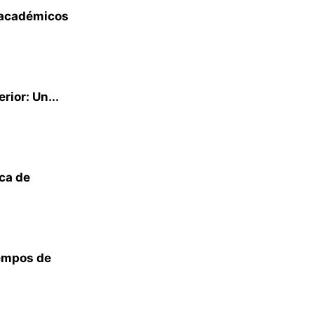
 académicos
rior: Un...
ica de
iempos de