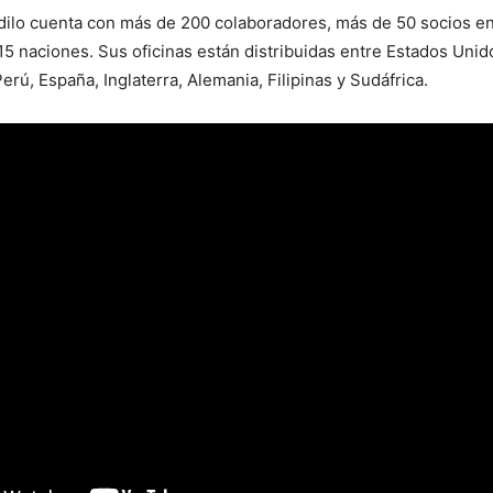
dilo cuenta con más de 200 colaboradores, más de 50 socios e
15 naciones. Sus oficinas están distribuidas entre Estados Unid
erú, España, Inglaterra, Alemania, Filipinas y Sudáfrica.