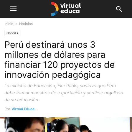
Inicio
Noticias
Noticias
Perú destinará unos 3
millones de dólares para
financiar 120 proyectos de
innovación pedagógica
La ministra de Educación, Flor Pablo, sostuvo que Perú
debe formar maestros de exportación y sentirse orgulloso
de su educación.
Por
Virtual Educa
-
mayo 23, 2019