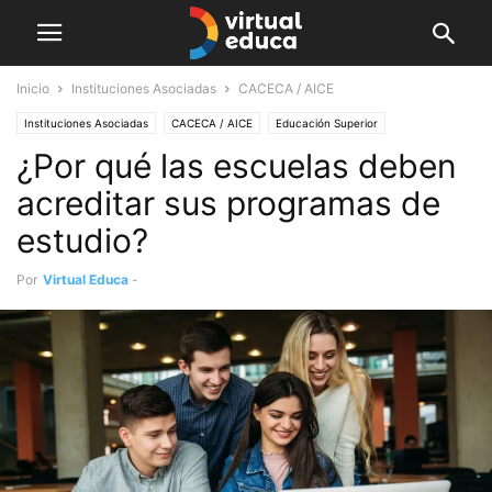
Inicio
Instituciones Asociadas
CACECA / AICE
Instituciones Asociadas
CACECA / AICE
Educación Superior
¿Por qué las escuelas deben
Universidad 2030
acreditar sus programas de
estudio?
Por
Virtual Educa
-
mayo 11, 2023