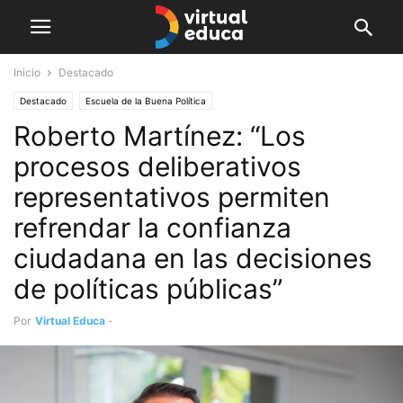
Inicio
Destacado
Destacado
Escuela de la Buena Política
Roberto Martínez: “Los
procesos deliberativos
representativos permiten
refrendar la confianza
ciudadana en las decisiones
de políticas públicas”
Por
Virtual Educa
-
diciembre 30, 2021