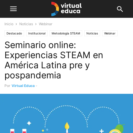
Inicio
Noticias
Webinar
Destacado
Institucional
Metodología STEAM
Noticias
Webinar
Seminario online:
Experiencias STEAM en
América Latina pre y
pospandemia
Por
Virtual Educa
-
mayo 11, 2020