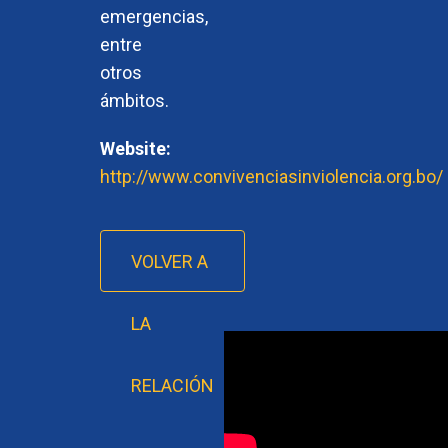
emergencias,
entre
otros
ámbitos.
Website:
http://www.convivenciasinviolencia.org.bo/
VOLVER A
LA
RELACIÓN