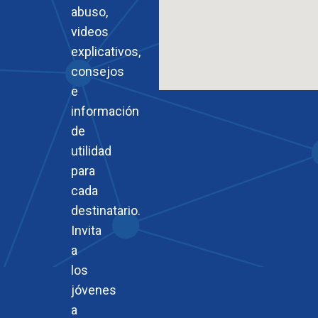
abuso,
videos
explicativos,
consejos
e
información
de
utilidad
para
cada
destinatario.
Invita
a
los
jóvenes
a