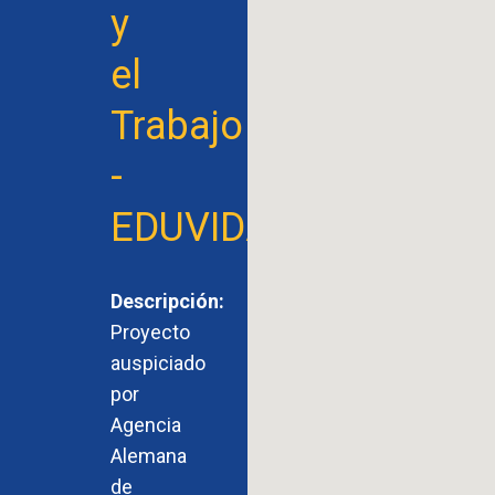
y
el
Trabajo
-
EDUVIDA
Descripción:
Proyecto
auspiciado
por
Agencia
Alemana
de