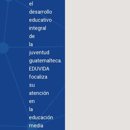
el
desarrollo
educativo
integral
de
la
juventud
guatemalteca.
EDUVIDA
focaliza
su
atención
en
la
educación
media