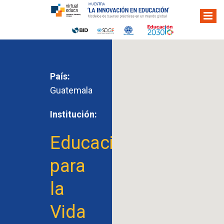
País:
Guatemala
Institución:
Educación
para
la
Vida