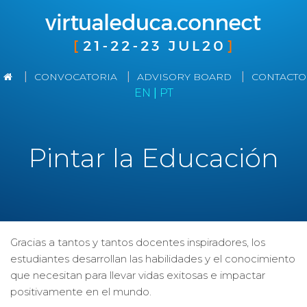
|
|
|
CONVOCATORIA
ADVISORY BOARD
CONTACTO
EN
|
PT
Pintar la Educación
Gracias a tantos y tantos docentes inspiradores, los
estudiantes desarrollan las habilidades y el conocimiento
que necesitan para llevar vidas exitosas e impactar
positivamente en el mundo.