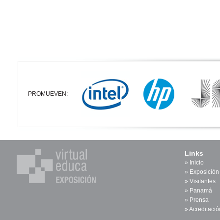
PROMUEVEN:
Links
»
Inicio
»
Exposición
»
Visitantes
»
Panamá
»
Prensa
»
Acreditació