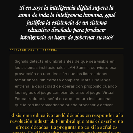
Si en 2031 la inteligencia digital supera la
suma de toda la inteligencia humana, ¿qué
justifica la existencia de un sistema
educativo diseñado para producir
inteligencia en lugar de gobernar su uso?
CONEXIÓN CON EL SISTEMA
Signals detecta el umbral antes de que sea visible en
los sistemas institucionales. LAH Summit convierte esa
proyección en una decisión que los líderes deben
tomar ahora, sin certeza completa. Mars Challenge
entrena la capacidad de operar con propósito cuando
las reglas del juego cambian durante el juego. Virtual
Educa traduce la señal en arquitectura institucional
que la red iberoamericana puede procesar y activar.
El sistema educativo tardó décadas en responder a la
revolución industrial. El umbral que Musk describe no
ofrece décadas. La pregunta no es si la señal es