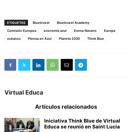
ETIQUETAS
BlueInvest
BlueInvest Academy
Comisión Europea
economía azul
Emma Navarro
Europa
océanos
Piensa en Azul
Planeta 2030
Think Blue
Virtual Educa
Artículos relacionados
Iniciativa Think Blue de Virtual
Educa se reunió en Saint Lucia