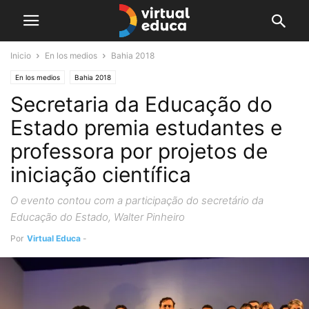
Inicio
En los medios
Bahia 2018
En los medios
Bahia 2018
Secretaria da Educação do
Estado premia estudantes e
professora por projetos de
iniciação científica
O evento contou com a participação do secretário da
Educação do Estado, Walter Pinheiro
Por
Virtual Educa
-
junio 8, 2018