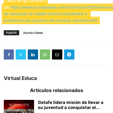
Leia o artigo completo
em
https://www.acordacidade.com.br/noticias/195204/secret
da-educacao-do-estado-premia-estudantes-e-
professora-por-projetos-de-iniciacao-cientifica.html
FUENTE
Acorda Cidade
Virtual Educa
Artículos relacionados
Getafe lidera misión de llevar a
su juventud a conquistar el...