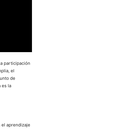
a participación
plia, el
junto de
 es la
 el aprendizaje