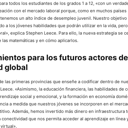
ara todos los estudiantes de los grados 1 a 12, «con un verdad
ineación con el mercado laboral porque, como en muchos países
, tenemos un alto índice de desempleo juvenil. Nuestro objetivo
 a los jóvenes habilidades que podrán utilizar en la vida, per
ral», explica Stephen Leece. Para ello, la nueva estrategia se c
 las matemáticas y en cómo aplicarlos.
entos para los futuros actores de
 global
 las primeras provincias que enseñe a codificar dentro de nue
Leece. «Asimismo, la educación financiera, las habilidades de 
prendizaje social y emocional, y la formación en economía domés
encia a medida que nuestros jóvenes se incorporen en el merca
tivo. Además, hemos invertido más dinero en infraestructura t
a conectividad que nos permita acceder al aprendizaje en línea y
virtual».