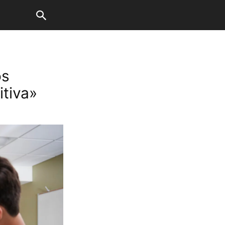
os
itiva»