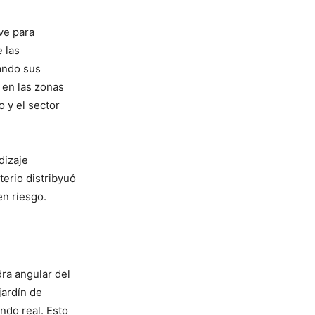
ve para
 las
ando sus
 en las zonas
o y el sector
dizaje
terio distribyuó
en riesgo.
ra angular del
jardín de
ndo real. Esto