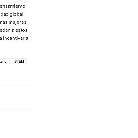
 pensamiento
edad global
 más mujeres
cedan a estos
 incentivar a
ario
STEM