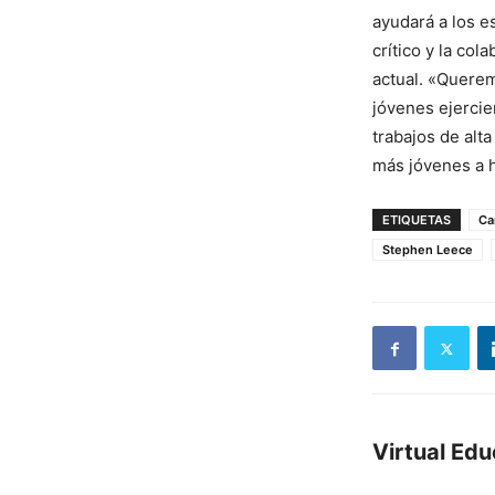
ayudará a los e
crítico y la co
actual. «Quere
jóvenes ejercie
trabajos de alt
más jóvenes a 
ETIQUETAS
Ca
Stephen Leece
Virtual Ed