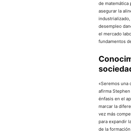
de matemática p
asegurar la al
industrializado
desempleo dando
el mercado labo
fundamentos de
Conocimi
sociedad
«Seremos una de
afirma Stephen 
énfasis en el a
marcar la difer
vez más competi
para expandir l
de la formación 