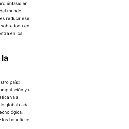
ero énfasis en
 del mundo
 es reducir ese
o sobre todo en
entra en los
 la
stro país»,
computación y el
tica va a
do global cada
ecnológica,
 los beneficios