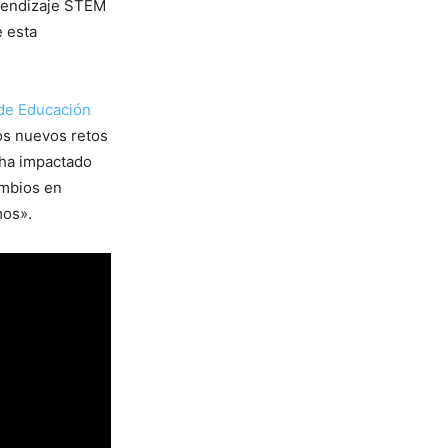
prendizaje STEM
e esta
 de Educación
los nuevos retos
 ha impactado
ambios en
mos».