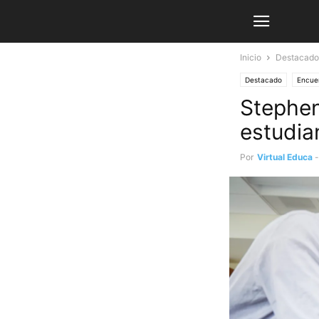
Inicio
Destacado
Destacado
Encue
Stephen
estudia
Por
Virtual Educa
-