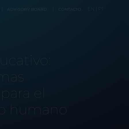
|
|
EN
|
PT
ADVISORY BOARD
CONTACTO
ucativo:
emas
 para el
lo humano