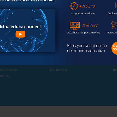
MARTHA CASTELLANOS
ÓSCAR CODÓN CORN
f
Vicerrectora Académica Nacional
Director General Fundación A
Areandina
para la Innovación
[Colombia]
[España]