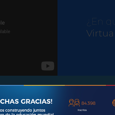
¿En q
Virtu
otagonistas Virtual Educa Conn