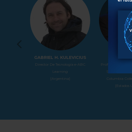
GABRIEL H. KULEVICIUS
MARCELO CAPLAN
Director De Tecnología e-ABC
Profesor Asociado Department o
Learning
Science and Mathematics -
[Argentina]
Columbia College Chicago
[Estados Unidos]