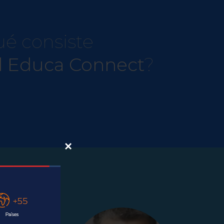
ué consiste
al Educa Connect
?
×
ect