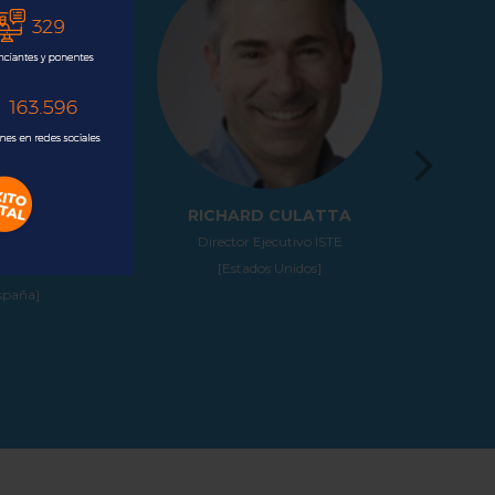
EJO
RICHARD CULATTA
JULIÁN FÉLIX VA
ltrán
Director Ejecutivo ISTE
Director del Laborat
[Estados Unidos]
Internacional de Partí
Elementales, Campus
Universidad de Guana
[México]