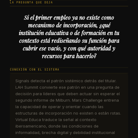
LA PREGUNTA QUE DEJA
Si el primer empleo ya no existe como
mecanismo de incorporación, ¿qué
institución educativa o de formación en tu
contexto está rediseñando su función para
cubrir ese vacío, y con qué autoridad y
recursos para hacerlo?
CONEXIÓN CON EL SISTEMA
Signals detecta el patrón sistémico detrás del titular.
LAH Summit convierte ese patrón en una pregunta de
decisión para líderes que deben actuar sin esperar el
segundo informe de Milburn. Mars Challenge entrena
la capacidad de operar y orientar cuando las
estructuras de incorporación no existen o están rotas.
Virtual Educa traduce la señal al contexto
iberoamericano, donde las condiciones de
informalidad, brecha digital y debilidad institucional