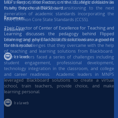
Like many districts across the U.S., Metro Nashville
MEF’s Rector, Vice Rector, on the strategic decision as
Public Schools (MNPS) is transitioning to the next
to why they chose Blackboard.
generation of academic standards incorporating the
Resumen:
new Common Core State Standards (CCSS).
Their Director of Center of Excellence for Teaching and
Resumen:
Learning discusses the pedagogy behind Flipped
While setting goals for 2018, district leaders uncovered
Learning and why Blackboard’s solutions are a good fit
three key challenges that they overcame with the help
for this model.
of teaching and learning solutions from Blackboard.
Ir a la web
District leaders faced a series of challenges including
student engagement, professional development,
technology integration in the classroom, and college
and career readiness. Academic leaders in MNPS
leveraged Blackboard solutions to create a virtual
school, train teachers, provide choice, and make
learning personal.
Ir a la web