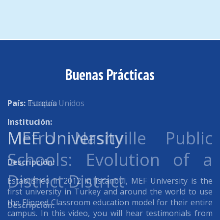
Buenas Prácticas
País:
País:
Estados Unidos
Turquía
Institución:
Institución:
Metro Nashville Public
MEF University
Schools: Evolution of a
Descripción:
District District
Established in 2012 in Istanbul, MEF University is the
first university in Turkey and around the world to use
the Flipped Classroom education model for their entire
Descripción:
campus. In this video, you will hear testimonials from