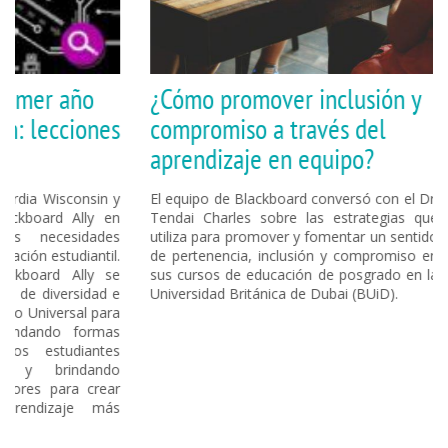
año
¿Cómo promover inclusión y
Cómo
iones
compromiso a través del
impu
aprendizaje en equipo?
digit
consin y
El equipo de Blackboard conversó con el Dr.
A medi
Ally en
Tendai Charles sobre las estrategias que
impul
idades
utiliza para promover y fomentar un sentido
educac
diantil.
de pertenencia, inclusión y compromiso en
Blackb
Ally se
sus cursos de educación de posgrado en la
cread
rsidad e
Universidad Británica de Dubai (BUiD).
aprend
sal para
a comp
 formas
compre
diantes
académ
ndando
a crear
je más