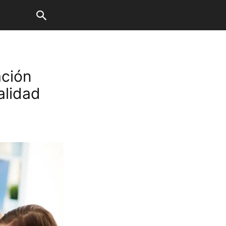
ación
alidad