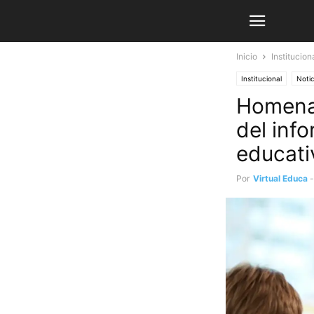
Inicio
Institucion
Institucional
Notic
Homenaj
del inf
educati
Por
Virtual Educa
-