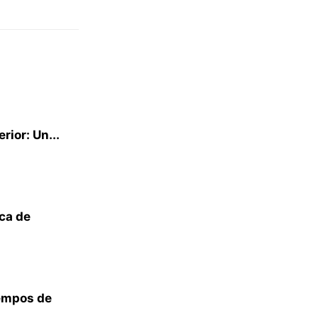
rior: Un...
ica de
iempos de