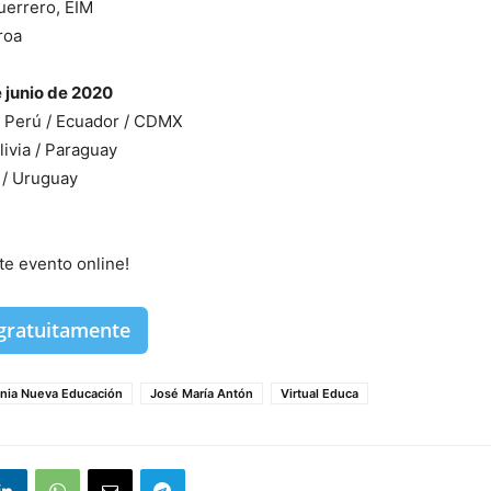
uerrero, EIM
roa
 junio de 2020
/ Perú / Ecuador / CDMX
livia / Paraguay
 / Uruguay
ste evento online!
 gratuitamente
nia Nueva Educación
José María Antón
Virtual Educa