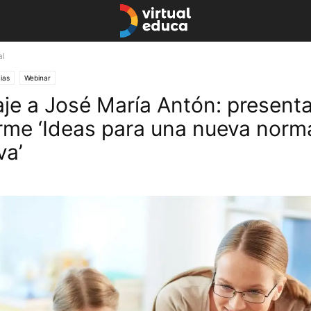
al
ias
Webinar
e a José María Antón: present
orme ‘Ideas para una nueva norm
va’
junio 16, 2020