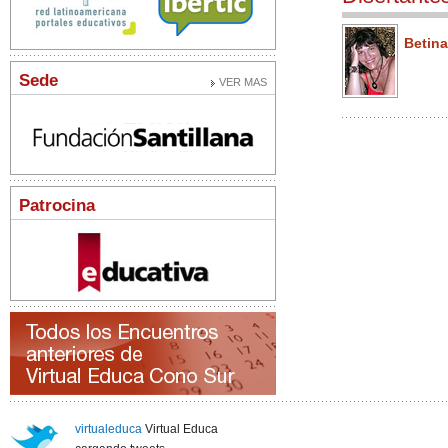
rge Rey
José María
Betina
zacchi
Antón
Sede
VER MAS
Patrocina
virtualeduca
Virtual Educa