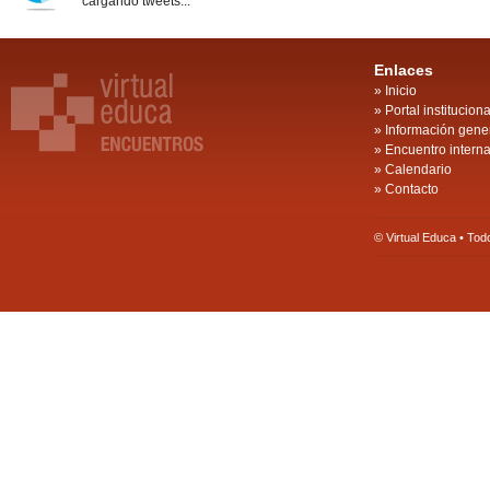
cargando tweets...
Enlaces
»
Inicio
»
Portal instituciona
»
Información gene
»
Encuentro intern
»
Calendario
»
Contacto
© Virtual Educa • To