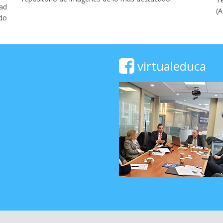
ad
el Embajador Aníbal Quiñonez, representante de la
V
(A
do
OEA en México, hay que destacar las intervenciones de
A
Cristina Cárdenas, ...
Ed
virtualeduca