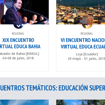
REGIONAL
REGIONAL
VI ENCUENTRO NACI
XIX ENCUENTRO
IRTUAL EDUCA BAHIA
VIRTUAL EDUCA ECU
alvador de Bahia [BRASIL]
Loja [Ecuador]
04-08 de junio, 2018
29 mayo - 01 junio, 201
UENTROS TEMÁTICOS: EDUCACIÓN SUPE