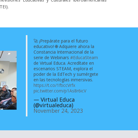
irtual Educa para analizar la implementación de la
desarroll
TEI).
genda 2030 y el Sistema Interamericano de
participa
ucación, creado en el marco de la Cumbre ...
presidida po
🚀 ¡Prepárate para el futuro
educativo! 🌐 Adquiere ahora la
Constancia Internacional de la
serie de Webinars
#EducaSteam
de Virtual Educa. Acredítate en
escenarios STEAM, explora el
poder de la EdTech y sumérgete
en las tecnologías inmersivas.
https://t.co/1fticcVrfx
pic.twitter.com/p1As8r6icV
— Virtual Educa
(@virtualeduca)
November 24, 2023