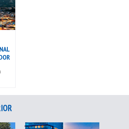
ONAL
ADOR
8
RIOR