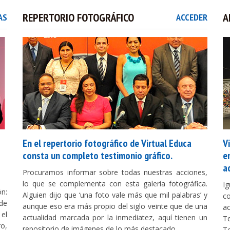
REPERTORIO FOTOGRÁFICO
A
AS
ACCEDER
Foro Global de Educación e Innovación Virtual
En el repertorio fotográfico de Virtual Educa
F
V
Educa
consta un completo testimonio gráfico.
A
e
a
Procuramos informar sobre todas nuestras acciones,
Ciudad de México, México, 20-21.04.2016.-
C
lo que se complementa con esta galería fotográfica.
I
ón:
En el marco de GESS México ha tenido lugar la séptima
E
Alguien dijo que ‘una foto vale más que mil palabras’ y
c
de
edición del Foro Global de Educación e Innovación
L
aunque eso era más propio del siglo veinte que de una
ac
 el
Virtual Educa, en el que han participado reconocidos
e
actualidad marcada por la inmediatez, aquí tienen un
Te
ro,
expertos nacionales e internacionales. Inaugurado por
De
repositorio de imágenes de lo más destacado.
Te