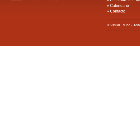
»
Encuentro intern
»
Calendario
»
Contacto
© Virtual Educa • To