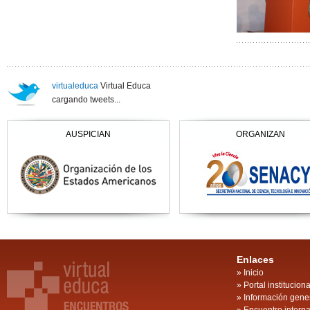
virtualeduca
Virtual Educa
cargando tweets...
AUSPICIAN
ORGANIZAN
Enlaces
»
Inicio
»
Portal instituciona
»
Información gene