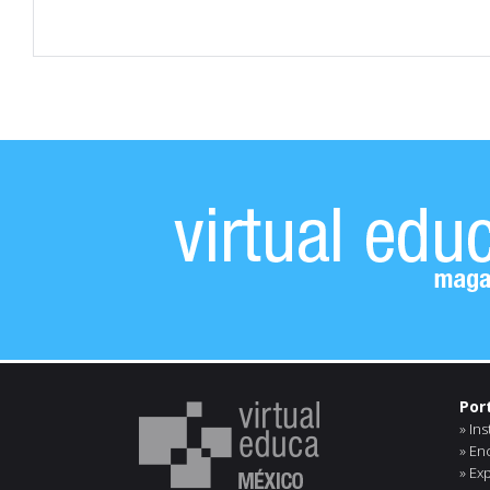
Por
Ins
En
Exp