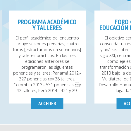
PROGRAMA ACADÉMICO
FORO
Y TALLERES
EDUCACIÓN 
El perfil académico del encuentro
El objetivo ce
incluye sesiones plenarias, cuatro
consolidar un es
foros [estructurados en seminarios]
y análisis sobre
y talleres prácticos. En las tres
siglo XXI, centra
ediciones anteriores se
como eje est
programaron las siguientes
transformación s
ponencias y talleres: Panamá 2012.-
2010 bajo la d
327 ponencias y 38 talleres;
Multilateral de
Colombia 2013.- 531 ponencias y
Desarrollo Huma
42 talleres; Perú 2014.- 421 y 29.
lugar la 
ACCEDER
AC