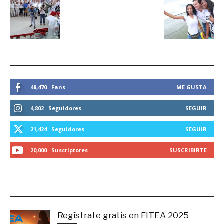
ESTEMOS CONECTADOS
48,470
Fans
ME GUSTA
4,802
Seguidores
SEGUIR
21,424
Seguidores
SEGUIR
20,000
Suscriptores
SUSCRIBIRTE
LO MÁS RECIENTE
Regístrate gratis en FITEA 2025