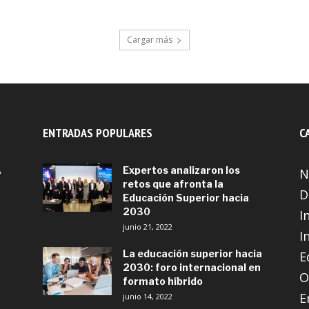
Cargar más
ENTRADAS POPULARES
C
A
Expertos analizaron los
N
retos que afronta la
D
Educación Superior hacia
2030
I
junio 21, 2022
I
La educación superior hacia
E
2030: foro internacional en
O
formato híbrido
E
junio 14, 2022