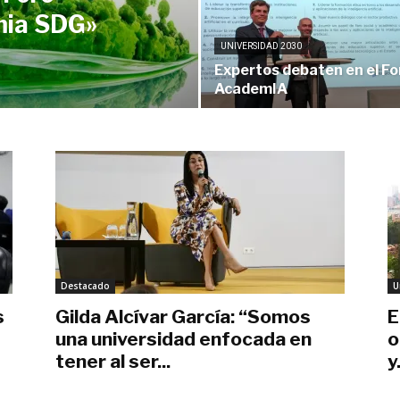
mia SDG»
UNIVERSIDAD 2030
Expertos debaten en el Fo
AcademIA
Destacado
U
s
Gilda Alcívar García: “Somos
E
una universidad enfocada en
o
tener al ser...
y.
junio 21, 2023
ju