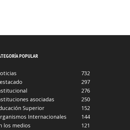
mayo 4, 2023
ATEGORÍA POPULAR
oticias
732
estacado
297
nstitucional
276
nstituciones asociadas
250
ducación Superior
152
rganismos Internacionales
144
n los medios
121