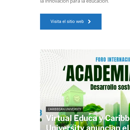
la innovación para la educación.
Visita el sitio web
CARIBBEAN UNIVERSITY
Virtual Educa y Carib
University anuncian el