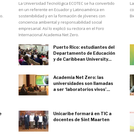
La Universidad Tecnológica ECOTEC se ha convertido
La
en un referente en Ecuador y Latinoamérica en
co
o.
sostenibilidad y en la formación de jóvenes con
Bi
conciencia ambiental y responsabilidad social
empresarial. Así lo explicó su rectora en el Foro
Internacional Academia Net Zero.
Puerto Rico: estudiantes del
Departamento de Educación
y de Caribbean University...
junio 13, 2023
Academia Net Zero: las
universidades son llamadas
a ser ‘laboratorios vivos’...
mayo 12, 2023
e
Unicaribe formará en TIC a
docentes de Sint Maarten
mayo 10, 2023