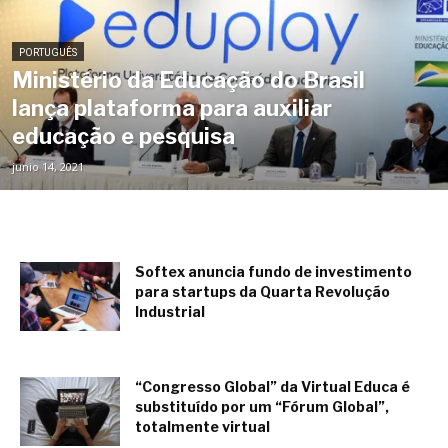
PORTUGUÊS
Ministério da Educação do Brasil
lança plataforma para auxiliar
educação e pesquisa
junio 14, 2021
Softex anuncia fundo de investimento
para startups da Quarta Revolução
Industrial
diciembre 17, 2020
“Congresso Global” da Virtual Educa é
substituído por um “Fórum Global”,
totalmente virtual