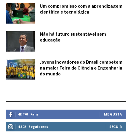
Um compromisso com a aprendizagem
científica e tecnológica
junio 2, 2018
Não há futuro sustentável sem
educação
junio 1, 2018
Jovens inovadores do Brasil competem
na maior Feira de Ciência e Engenharia
do mundo
junio 1, 2018
ESTEMOS CONECTADOS
48,470
Fans
ME GUSTA
4,802
Seguidores
SEGUIR