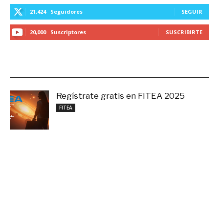
21,424
Seguidores
SEGUIR
20,000
Suscriptores
SUSCRIBIRTE
LO MÁS RECIENTE
Regístrate gratis en FITEA 2025
noviembre 4, 2025
FITEA
Formar abogados en tiempos de IA
noviembre 3, 2025
Noticias
Cuando decir «Sí» cambia toda una vida
septiembre 27, 2025
Educación Superior