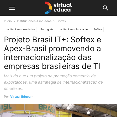
Inicio
Instituciones Asociadas
Softex
Instituciones asociadas
Português
Instituciones Asociadas
Softex
Projeto Brasil IT+: Softex e
Apex-Brasil promovendo a
internacionalização das
empresas brasileiras de TI
Mais do que um projeto de promoção comercial de
exportações, uma estratégia de internacionalização de
empresas.
Por
Virtual Educa
-
abril 16, 2019