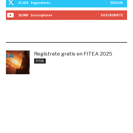
21,424
Seguidores
SEGUIR
20,000
Suscriptores
SUSCRIBIRTE
LO MÁS RECIENTE
Regístrate gratis en FITEA 2025
noviembre 4, 2025
FITEA
Formar abogados en tiempos de IA
noviembre 3, 2025
Noticias
Cuando decir «Sí» cambia toda una vida
septiembre 27, 2025
Educación Superior