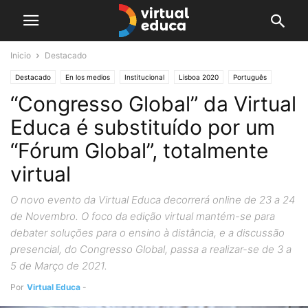
Inicio
Destacado
Destacado
En los medios
Institucional
Lisboa 2020
Português
“Congresso Global” da Virtual
Educa é substituído por um
“Fórum Global”, totalmente
virtual
O novo evento da Virtual Educa decorrerá online de 23 a 24
de Novembro. O foco da edição virtual mantém-se para
debater soluções para o ensino à distância, e a discussão
presencial, do Congresso Global, passa a realizar-se de 3 a
5 de Março de 2021.
Por
Virtual Educa
-
noviembre 17, 2020