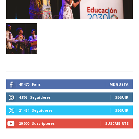
ESTEMOS CONECTADOS
48,470
Fans
ME GUSTA
4,802
Seguidores
SEGUIR
21,424
Seguidores
SEGUIR
20,000
Suscriptores
SUSCRIBIRTE