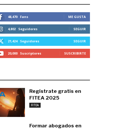
STEMOS CONECTADOS
48,470
Fans
ME GUSTA
4,802
Seguidores
SEGUIR
21,424
Seguidores
SEGUIR
20,000
Suscriptores
SUSCRIBIRTE
O MÁS RECIENTE
Regístrate gratis en
FITEA 2025
noviembre 4, 2025
FITEA
Formar abogados en