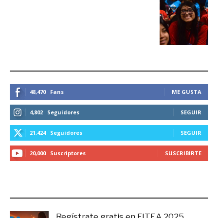
ESTEMOS CONECTADOS
48,470
Fans
ME GUSTA
4,802
Seguidores
SEGUIR
21,424
Seguidores
SEGUIR
20,000
Suscriptores
SUSCRIBIRTE
LO MÁS RECIENTE
Regístrate gratis en FITEA 2025