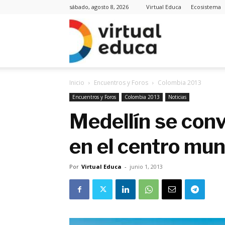
sábado, agosto 8, 2026
Virtual Educa
Ecosistema
Virt
Inicio
Encuentros y Foros
Colombia 2013
Edu
Encuentros y Foros
Colombia 2013
Noticias
Medellín se con
en el centro mun
Noti
Por
Virtual Educa
-
junio 1, 2013