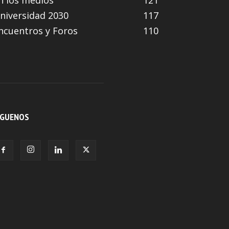
n los medios
121
niversidad 2030
117
ncuentros y Foros
110
ÍGUENOS