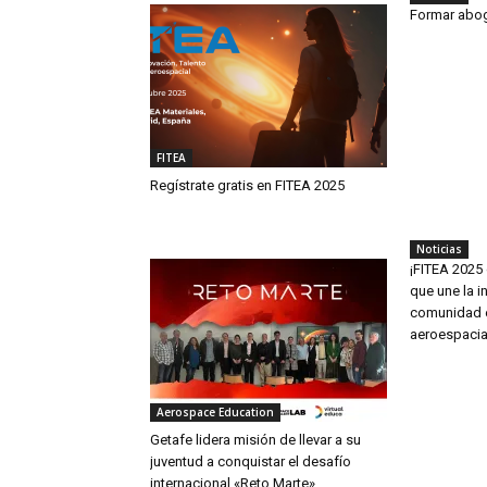
Formar abog
FITEA
Regístrate gratis en FITEA 2025
Noticias
¡FITEA 2025 
que une la in
comunidad e
aeroespacia
Aerospace Education
Getafe lidera misión de llevar a su
juventud a conquistar el desafío
internacional «Reto Marte»