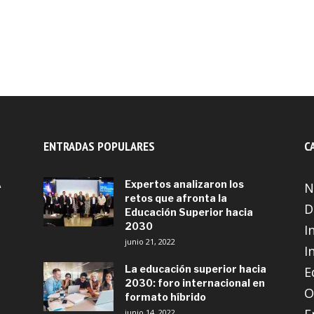
ENTRADAS POPULARES
C
A
Expertos analizaron los
N
retos que afronta la
D
Educación Superior hacia
2030
I
junio 21, 2022
I
La educación superior hacia
E
2030: foro internacional en
O
formato híbrido
junio 14, 2022