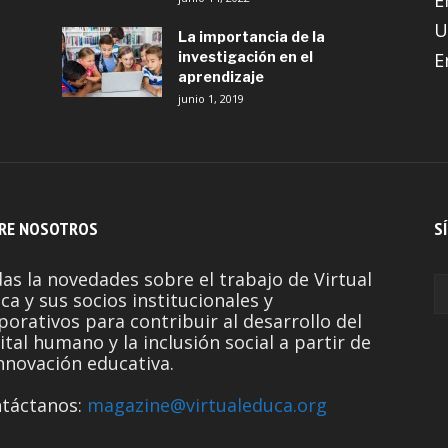
E
U
La importancia de la
investigación en el
E
aprendizaje
junio 1, 2019
RE NOSOTROS
S
as la novedades sobre el trabajo de Virtual
ca y sus socios institucionales y
porativos para contribuir al desarrollo del
ital humano y la inclusión social a partir de
innovación educativa.
táctanos:
magazine@virtualeduca.org