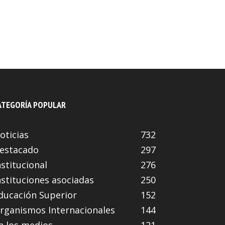
ATEGORÍA POPULAR
oticias
732
estacado
297
nstitucional
276
nstituciones asociadas
250
ducación Superior
152
rganismos Internacionales
144