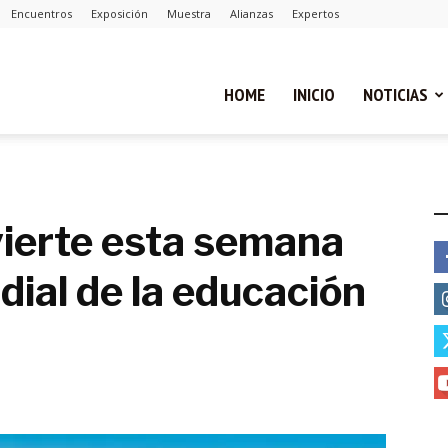
Encuentros
Exposición
Muestra
Alianzas
Expertos
ual
HOME
INICIO
NOTICIAS
ca
E
vierte esta semana
dial de la educación
cias