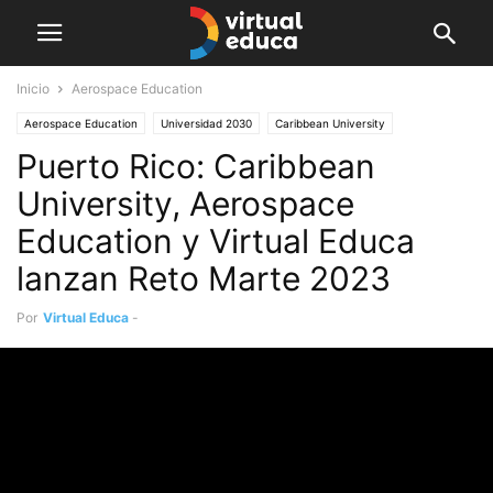
Inicio
Aerospace Education
Aerospace Education
Universidad 2030
Caribbean University
Puerto Rico: Caribbean
Destacado
Institucional
University, Aerospace
Education y Virtual Educa
lanzan Reto Marte 2023
Por
Virtual Educa
-
marzo 13, 2023