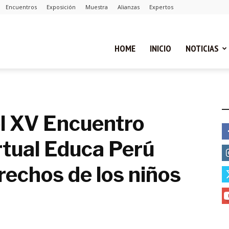
Encuentros
Exposición
Muestra
Alianzas
Expertos
ual
HOME
INICIO
NOTICIAS
ca
E
 XV Encuentro
rtual Educa Perú
cias
rechos de los niños