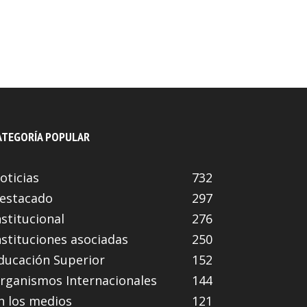
ATEGORÍA POPULAR
oticias
732
estacado
297
nstitucional
276
nstituciones asociadas
250
ducación Superior
152
rganismos Internacionales
144
n los medios
121