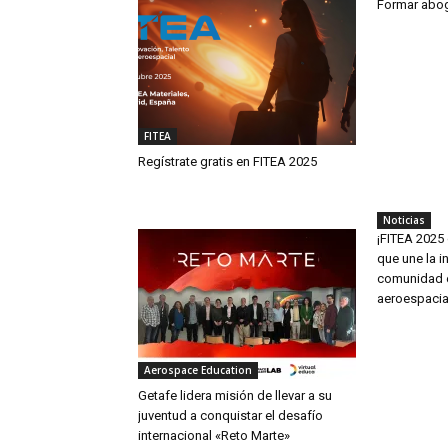
Formar abog
FITEA
Regístrate gratis en FITEA 2025
Noticias
¡FITEA 2025 
que une la in
comunidad e
aeroespacia
Aerospace Education
Getafe lidera misión de llevar a su
juventud a conquistar el desafío
internacional «Reto Marte»