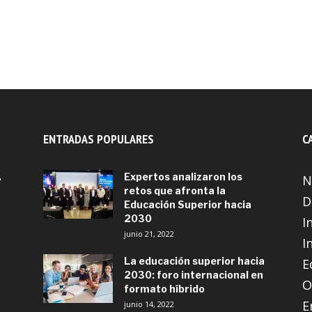
ENTRADAS POPULARES
C
A
Expertos analizaron los
N
retos que afronta la
D
Educación Superior hacia
2030
I
junio 21, 2022
I
La educación superior hacia
E
2030: foro internacional en
O
formato híbrido
E
junio 14, 2022