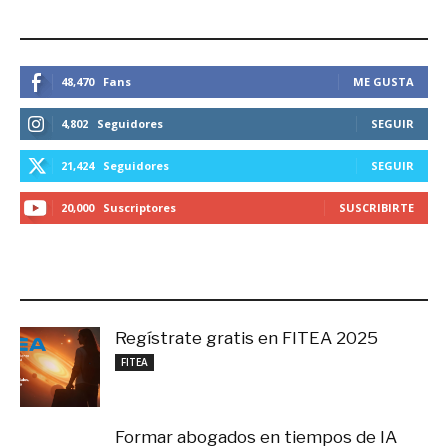
ESTEMOS CONECTADOS
48,470
Fans
ME GUSTA
4,802
Seguidores
SEGUIR
21,424
Seguidores
SEGUIR
20,000
Suscriptores
SUSCRIBIRTE
LO MÁS RECIENTE
Regístrate gratis en FITEA 2025
noviembre 4, 2025
FITEA
Formar abogados en tiempos de IA