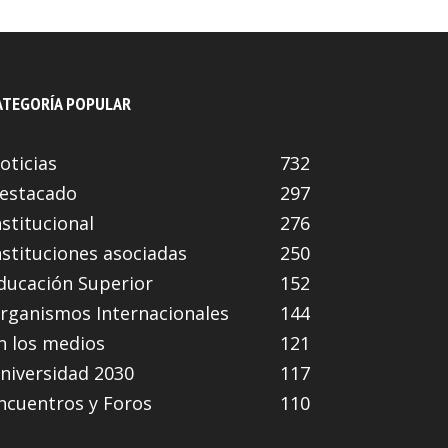
ATEGORÍA POPULAR
oticias
732
estacado
297
nstitucional
276
nstituciones asociadas
250
ducación Superior
152
rganismos Internacionales
144
n los medios
121
niversidad 2030
117
ncuentros y Foros
110