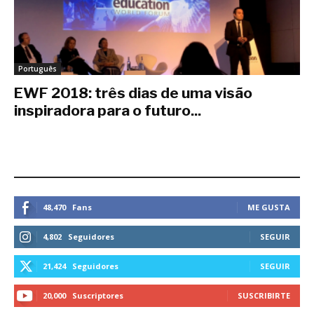
Português
EWF 2018: três dias de uma visão
inspiradora para o futuro...
febrero 5, 2018
ESTEMOS CONECTADOS
48,470
Fans
ME GUSTA
4,802
Seguidores
SEGUIR
21,424
Seguidores
SEGUIR
20,000
Suscriptores
SUSCRIBIRTE