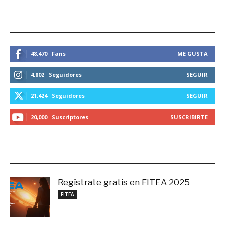
ESTEMOS CONECTADOS
48,470
Fans
ME GUSTA
4,802
Seguidores
SEGUIR
21,424
Seguidores
SEGUIR
20,000
Suscriptores
SUSCRIBIRTE
LO MÁS RECIENTE
Regístrate gratis en FITEA 2025
noviembre 4, 2025
FITEA