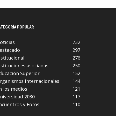
ATEGORÍA POPULAR
oticias
732
estacado
297
nstitucional
276
nstituciones asociadas
250
ducación Superior
152
rganismos Internacionales
144
n los medios
121
niversidad 2030
117
ncuentros y Foros
110