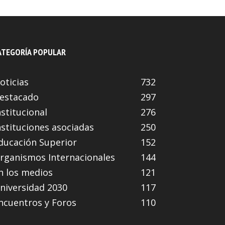
ATEGORÍA POPULAR
oticias
732
estacado
297
nstitucional
276
nstituciones asociadas
250
ducación Superior
152
rganismos Internacionales
144
n los medios
121
niversidad 2030
117
ncuentros y Foros
110