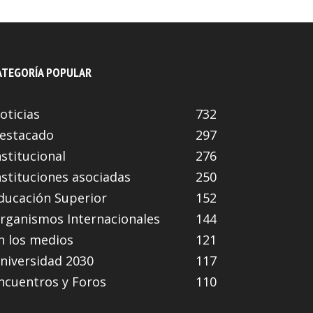
ATEGORÍA POPULAR
oticias
732
estacado
297
nstitucional
276
nstituciones asociadas
250
ducación Superior
152
rganismos Internacionales
144
n los medios
121
niversidad 2030
117
ncuentros y Foros
110