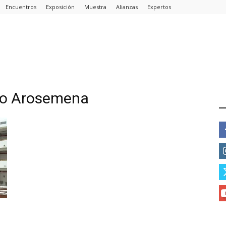
Encuentros
Exposición
Muestra
Alianzas
Expertos
sto Arosemena
E