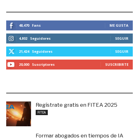
ESTEMOS CONECTADOS
48,470
Fans
ME GUSTA
4,802
Seguidores
SEGUIR
21,424
Seguidores
SEGUIR
20,000
Suscriptores
SUSCRIBIRTE
LO MÁS RECIENTE
Regístrate gratis en FITEA 2025
noviembre 4, 2025
FITEA
Formar abogados en tiempos de IA